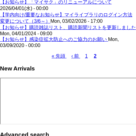
【お知らせ】「マイサク」のリニューアルについて
2026/04/01(水) - 00:00
【学内向け/重要なお知らせ】マイライブラリのログイン方法
変更について（3/6～）
Mon, 03/02/2026 - 17:00
【お知らせ】購読雑誌リスト、購読新聞リストを更新しました
Mon, 04/01/2024 - 09:00
【お知らせ】感染症拡大防止へのご協力のお願い
Mon,
03/09/2020 - 00:00
First
Previous
Page
Current
« 先頭
‹ 前
1
2
page
page
page
Pagination
New Arrivals
Advanced search