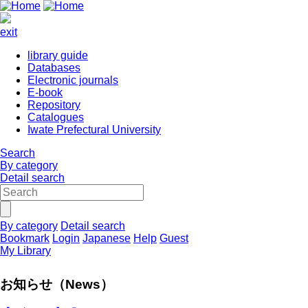
exit
library guide
Databases
Electronic journals
E-book
Repository
Catalogues
Iwate Prefectural University
Search
By category
Detail search
By category
Detail search
Bookmark
Login
Japanese
Help
Guest
My Library
お知らせ（News）