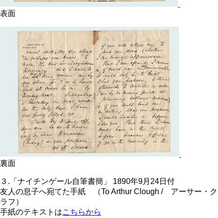
表面
裏面
３.「ナイチンゲール自筆書簡」 1890年9月24日付
友人の息子へ宛てた手紙 （To Arthur Clough / アーサー・ク
ラフ）
手紙のテキストは
こちらから